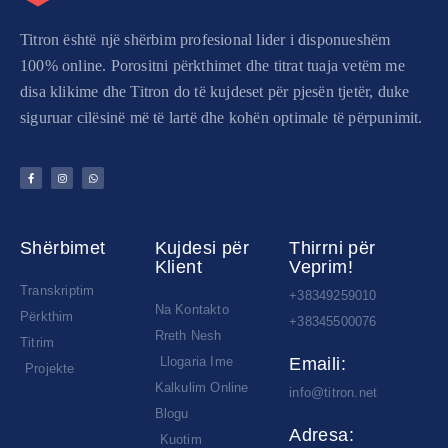
Titron është një shërbim profesional lider i disponueshëm
100% online. Porositni përkthimet dhe titrat tuaja vetëm me
disa klikime dhe Titron do të kujdeset për pjesën tjetër, duke
siguruar cilësinë më të lartë dhe kohën optimale të përpunimit.
Shërbimet
Kujdesi për
Thirrni për
Klient
Veprim!
Transkriptim
+38349259010
Na Kontakto
Përkthim
+38345500076
Rreth Nesh
Titrim
Llogaria Ime
Emaili:
Projekte
Kalkulim Online
info@titron.net
Blogu
Adresa:
Kuotim