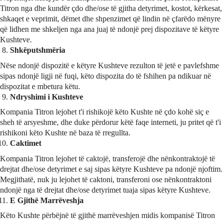
Titron nga dhe kundër çdo dhe/ose të gjitha detyrimet, kostot, kërkesat,
shkaqet e veprimit, dëmet dhe shpenzimet që lindin në çfarëdo mënyre
që lidhen me shkeljen nga ana juaj të ndonjë prej dispozitave të këtyre
Kushteve.
Shkëputshmëria
Nëse ndonjë dispozitë e këtyre Kushteve rezulton të jetë e pavlefshme
sipas ndonjë ligji në fuqi, këto dispozita do të fshihen pa ndikuar në
dispozitat e mbetura këtu.
Ndryshimi i Kushteve
Kompania Titron lejohet t'i rishikojë këto Kushte në çdo kohë siç e
sheh të arsyeshme, dhe duke përdorur këtë faqe interneti, ju pritet që t'i
rishikoni këto Kushte në baza të rregullta.
Caktimet
Kompania Titron lejohet të caktojë, transferojë dhe nënkontraktojë të
drejtat dhe/ose detyrimet e saj sipas këtyre Kushteve pa ndonjë njoftim.
Megjithatë, nuk ju lejohet të caktoni, transferoni ose nënkontraktoni
ndonjë nga të drejtat dhe/ose detyrimet tuaja sipas këtyre Kushteve.
E Gjithë Marrëveshja
Këto Kushte përbëjnë të gjithë marrëveshjen midis kompanisë Titron