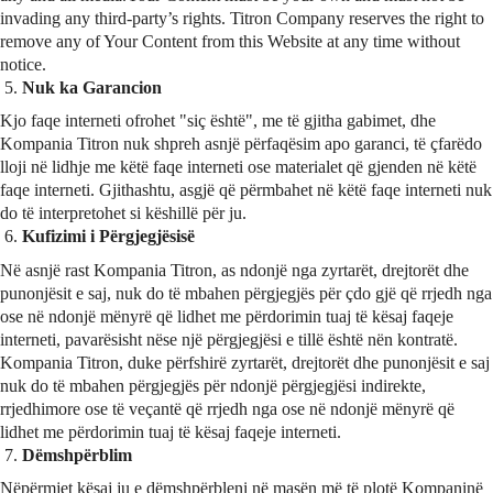
invading any third-party’s rights. Titron Company reserves the right to
remove any of Your Content from this Website at any time without
notice.
Nuk ka Garancion
Kjo faqe interneti ofrohet "siç është", me të gjitha gabimet, dhe
Kompania Titron nuk shpreh asnjë përfaqësim apo garanci, të çfarëdo
lloji në lidhje me këtë faqe interneti ose materialet që gjenden në këtë
faqe interneti. Gjithashtu, asgjë që përmbahet në këtë faqe interneti nuk
do të interpretohet si këshillë për ju.
Kufizimi i Përgjegjësisë
Në asnjë rast Kompania Titron, as ndonjë nga zyrtarët, drejtorët dhe
punonjësit e saj, nuk do të mbahen përgjegjës për çdo gjë që rrjedh nga
ose në ndonjë mënyrë që lidhet me përdorimin tuaj të kësaj faqeje
interneti, pavarësisht nëse një përgjegjësi e tillë është nën kontratë.
Kompania Titron, duke përfshirë zyrtarët, drejtorët dhe punonjësit e saj
nuk do të mbahen përgjegjës për ndonjë përgjegjësi indirekte,
rrjedhimore ose të veçantë që rrjedh nga ose në ndonjë mënyrë që
lidhet me përdorimin tuaj të kësaj faqeje interneti.
Dëmshpërblim
Nëpërmjet kësaj ju e dëmshpërbleni në masën më të plotë Kompaninë