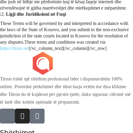
dhe jush në lidhje me përdorimin tuaj të kësaj faqeje interneti dhe
zëvendësojnë të gjitha marrëveshjet dhe mirëkuptimet e mëparshme.
Ligji dhe Juridiksioni në Fuqi
These Terms will be governed by and interpreted in accordance with
the laws of the State of Kosovo, and you submit to the non-exclusive
jurisdiction of the state courts located in Kosovo for the resolution of
any disputes.These terms and conditions was created via
https://titron.net
[/vc_column_text][/vc_column][/vc_row]
Titron është një shërbim profesional lider i disponueshëm 100%
online. Porositni përkthimet dhe titrat tuaja vetëm me disa klikime
dhe Titron do të kujdeset për pjesën tjetër, duke siguruar cilësinë më
të lartë dhe kohën optimale të përpunimit.
Shërbimet