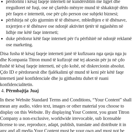
përdorimi i kësaj faqeje interneti në kundërshtim me ligjet dhe
rregulloret në fuqi, ose në çfarëdo mënyre mund të shkaktojë dëm
për faqen e internetit, ose për çdo person ose subjekt biznesi;
përfshirja në çdo gjurmim të të dhënave, mbledhjen e të dhënave,
nxjerrjen e të dhënave ose ndonjë aktivitet tjetër të ngjashëm në
lidhje me këtë faqe interneti;
duke përdorur këtë faqe interneti për t'u përfshirë në ndonjë reklamë
ose marketing.
Disa fusha të kësaj faqeje interneti janë të kufizuara nga qasja nga ju
dhe Kompania Titron mund të kufizojë më tej aksesin për ju në çdo
fushë të kësaj faqeje interneti, në çdo kohë, në diskrecionin absolut.
Çdo ID e përdoruesit dhe fjalëkalimi që mund të keni për këtë faqe
interneti janë konfidenciale dhe ju gjithashtu duhet të ruani
konfidencialitetin.
Përmbajtja Juaj
In these Website Standard Terms and Conditions, “Your Content” shall
mean any audio, video text, images or other material you choose to
display on this Website. By displaying Your Content, you grant Titron
Company a non-exclusive, worldwide irrevocable, sub licensable
license to use, reproduce, adapt, publish, translate and distribute it in
any and all media.Your Content must be your own and must not be