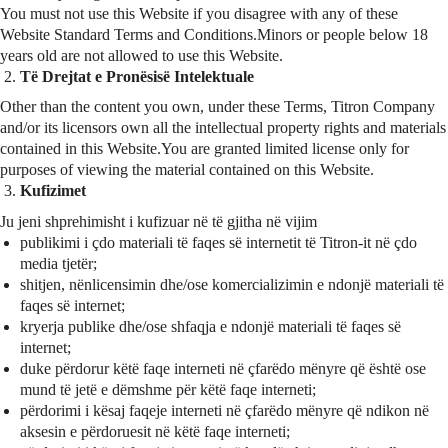
You must not use this Website if you disagree with any of these
Website Standard Terms and Conditions.Minors or people below 18
years old are not allowed to use this Website.
Të Drejtat e Pronësisë Intelektuale
Other than the content you own, under these Terms, Titron Company
and/or its licensors own all the intellectual property rights and materials
contained in this Website.You are granted limited license only for
purposes of viewing the material contained on this Website.
Kufizimet
Ju jeni shprehimisht i kufizuar në të gjitha në vijim
publikimi i çdo materiali të faqes së internetit të Titron-it në çdo
media tjetër;
shitjen, nënlicensimin dhe/ose komercializimin e ndonjë materiali të
faqes së internet;
kryerja publike dhe/ose shfaqja e ndonjë materiali të faqes së
internet;
duke përdorur këtë faqe interneti në çfarëdo mënyre që është ose
mund të jetë e dëmshme për këtë faqe interneti;
përdorimi i kësaj faqeje interneti në çfarëdo mënyre që ndikon në
aksesin e përdoruesit në këtë faqe interneti;