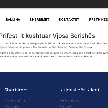
BALLINA
SHËRBIMET
KONTAKTET
RRETH NE
i Prifest-it kushtuar Vjosa Berishës
ean and Balkan film festival happening in Prishtina, Kosovo, every year since 2009. The festiv
jects. Vanessa Redgrave is the President of the Honorary Board of the festival.
ë kulturat e ndryshme të botës përmes kinemasë, duke e përdorë kinemanë si mjet për promovim
 Kosovë, dhe të promovojë filmin më të mirë kosovar tek audienca ndërkombëtare.
Shërbimet
Kujdesi për Klient
Transkriptim
Na Kontakto
Përkthim
Rreth Nesh