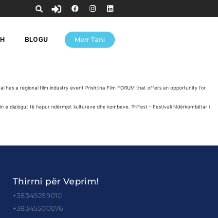
SH
BLOGU
Merr Tani
al has a regional film industry event Prishtina Film FORUM that offers an opportunity for
in e dialogut të hapur ndërmjet kulturave dhe kombeve. PriFest – Festivali Ndërkombëtar i
Thirrni për Veprim!
+38349259010
+38345500076