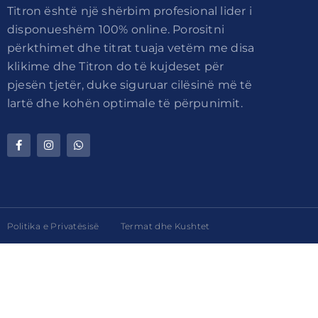
Titron është një shërbim profesional lider i
disponueshëm 100% online. Porositni
përkthimet dhe titrat tuaja vetëm me disa
klikime dhe Titron do të kujdeset për
pjesën tjetër, duke siguruar cilësinë më të
lartë dhe kohën optimale të përpunimit.
Politika e Privatësisë
Termat dhe Kushtet