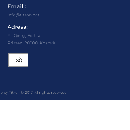
Emaili:
info@titron.net
Adresa:
At Gjergj Fishta
Prizren, 20000, Kosovë
SQ
 by Titron © 2017 All rights reserved