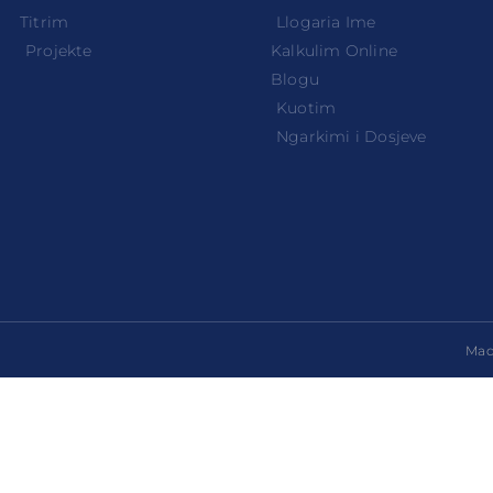
Titrim
Llogaria Ime
Projekte
Kalkulim Online
Blogu
Kuotim
Ngarkimi i Dosjeve
Made