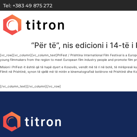
Tel: +383 49 875 272
“Për të”, nis edicioni i 14-të 
[vc_row][vc_column][vc_column_text]PriFest / Prishtina International Film Festival is a Europ
young filmmakers from the region to meet European film industry people and promote film pro
Misioni i PriFest-it është që të hapë dyert e Kosovës, vendit më të ri në botë, të mirëpres
Filmit në Prishtinë, synon të sjellë më të mirën e kinematografisë botërore në Prishtinë dhe
[/vc_column_text][/vc_column][/vc_row]